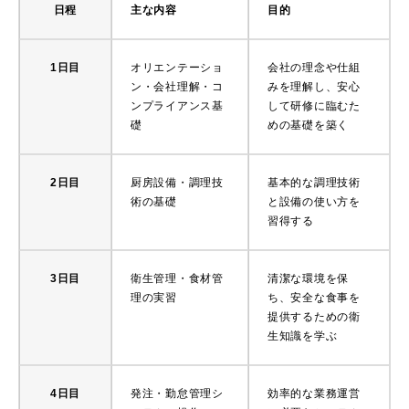
日程
主な内容
目的
1日目
オリエンテーショ
会社の理念や仕組
ン・会社理解・コ
みを理解し、安心
ンプライアンス基
して研修に臨むた
礎
めの基礎を築く
2日目
厨房設備・調理技
基本的な調理技術
術の基礎
と設備の使い方を
習得する
3日目
衛生管理・食材管
清潔な環境を保
理の実習
ち、安全な食事を
提供するための衛
生知識を学ぶ
4日目
発注・勤怠管理シ
効率的な業務運営