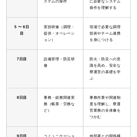
ステムの操作
に必要なシステム
操作を理解する
5 〜 6日
実技研修（調理・
現場で必要な調理
目
提供・オペレーシ
技術やチーム連携
ョン）
を身につける
7日目
設備管理・防災研
防火・防災への意
修
識を高め、安全な
寮運営の基礎を学
ぶ
8日目
事務・総務関連実
事務作業や関連制
務（帳票・労務な
度を理解し、寮運
ど）
営業務の全体像を
つかむ
9日目
コミュニケーショ
他部署との関係構