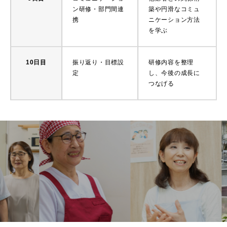
ン研修・部門間連
築や円滑なコミュ
携
ニケーション方法
を学ぶ
10日目
振り返り・目標設
研修内容を整理
定
し、今後の成長に
つなげる