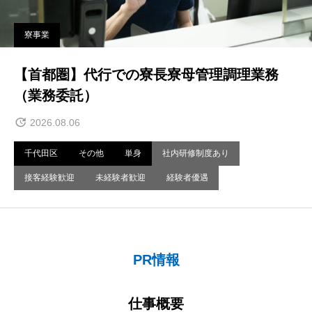
寮事業
【首都圏】代行での寮長寮母管理調理業務
（業務委託）
2026.08.06
千代田区
その他
単身
社内研修制度あり
接客経験歓迎
未経験者歓迎
経験者優遇
PR情報
仕事概要