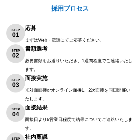
採用プロセス
応募
STEP
01
まずは
Web
・電話にてご応募ください。
書類選考
STEP
02
必要書類をお送りいただき、
1
週間程度でご連絡いたし
ます。
面接実施
STEP
03
※
対面面接
or
オンライン面接
1
、
2
次面接を同日開催い
たします。
面接結果
STEP
04
面接日より
5
営業日程度で結果についてご連絡いたしま
す。
社内稟議
STEP