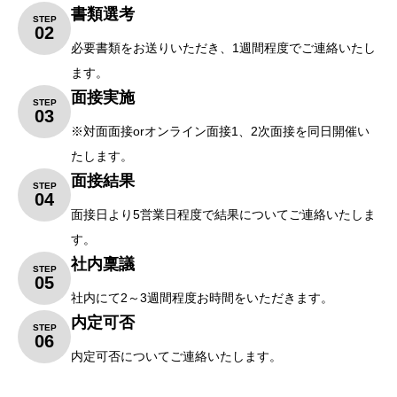
書類選考
STEP
02
必要書類をお送りいただき、
1
週間程度でご連絡いたし
ます。
面接実施
STEP
03
※
対面面接
or
オンライン面接
1
、
2
次面接を同日開催い
たします。
面接結果
STEP
04
面接日より
5
営業日程度で結果についてご連絡いたしま
す。
社内稟議
STEP
05
社内にて
2
～
3
週間程度お時間をいただきます。
内定可否
STEP
06
内定可否についてご連絡いたします。