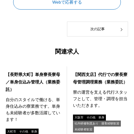
Webで応募する
次の記事
関連求人
寮事業
寮事業
【長野県大町】単身寮長寮母
【関西支店】代行での寮長寮
／単身住込み管理人（業務委
母管理調理業務（業務委託）
託）
寮の運営を支える代行スタッ
フとして、管理・調理を担当
自分のスタイルで働ける、単
いただきます。
身住込みの寮業務です。単身
も未経験者が多数活躍してい
大阪市
その他
単身
ます！
社内研修制度あり
接客経験歓迎
未経験者歓迎
大町市
その他
単身