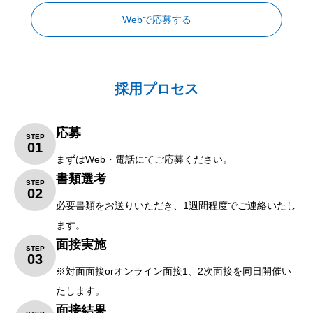
Webで応募する
採用プロセス
応募
STEP
01
まずは
Web
・電話にてご応募ください。
書類選考
STEP
02
必要書類をお送りいただき、
1
週間程度でご連絡いたし
ます。
面接実施
STEP
03
※対面面接
or
オンライン面接
1
、
2
次面接を同日開催い
たします。
面接結果