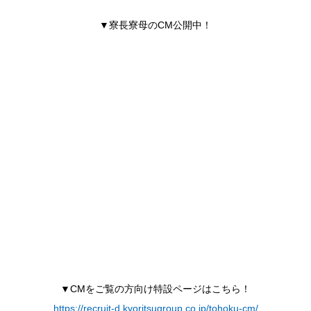
▼寮長寮母のCM公開中！
▼CMをご覧の方向け特設ページはこちら！
https://recruit-d.kyoritsugroup.co.jp/tohoku-cm/