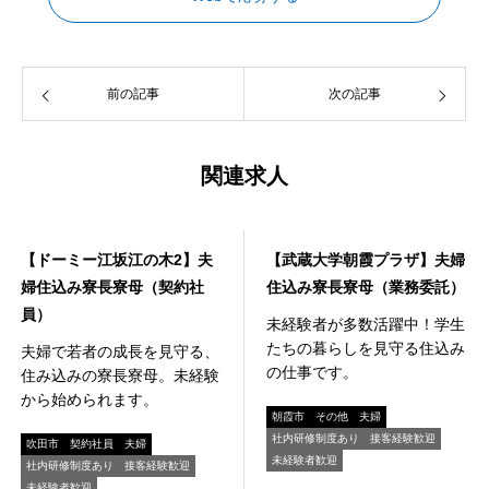
前の記事
次の記事
関連求人
寮事業
寮事業
【ドーミー江坂江の木2】夫
【武蔵大学朝霞プラザ】夫婦
婦住込み寮長寮母（契約社
住込み寮長寮母（業務委託）
員）
未経験者が多数活躍中！学生
たちの暮らしを見守る住込み
夫婦で若者の成長を見守る、
の仕事です。
住み込みの寮長寮母。未経験
から始められます。
朝霞市
その他
夫婦
社内研修制度あり
接客経験歓迎
吹田市
契約社員
夫婦
未経験者歓迎
社内研修制度あり
接客経験歓迎
未経験者歓迎