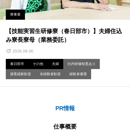
寮事業
【技能実習生研修寮（春日部市）】夫婦住込
み寮長寮母（業務委託）
2026.08.06
春日部市
その他
夫婦
社内研修制度あり
接客経験歓迎
未経験者歓迎
経験者優遇
PR情報
仕事概要