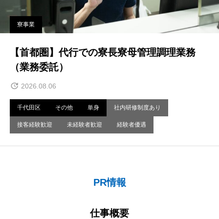
寮事業
【首都圏】代行での寮長寮母管理調理業務
（業務委託）
2026.08.06
千代田区
その他
単身
社内研修制度あり
接客経験歓迎
未経験者歓迎
経験者優遇
PR情報
仕事概要