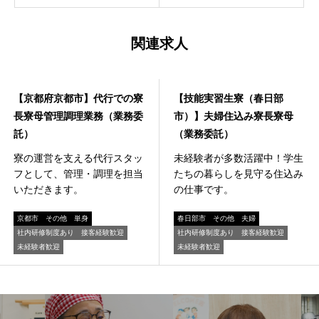
関連求人
寮事業
寮事業
【京都府京都市】代行での寮
【技能実習生寮（春日部
長寮母管理調理業務（業務委
市）】夫婦住込み寮長寮母
託）
（業務委託）
寮の運営を支える代行スタッ
未経験者が多数活躍中！学生
フとして、管理・調理を担当
たちの暮らしを見守る住込み
いただきます。
の仕事です。
京都市
その他
単身
春日部市
その他
夫婦
社内研修制度あり
接客経験歓迎
社内研修制度あり
接客経験歓迎
未経験者歓迎
未経験者歓迎