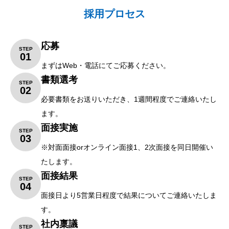
採用プロセス
応募
STEP
01
まずは
Web
・電話にてご応募ください。
書類選考
STEP
02
必要書類をお送りいただき、
1
週間程度でご連絡いたし
ます。
面接実施
STEP
03
※
対面面接
or
オンライン面接
1
、
2
次面接を同日開催い
たします。
面接結果
STEP
04
面接日より
5
営業日程度で結果についてご連絡いたしま
す。
社内稟議
STEP