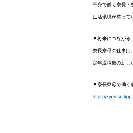
単身で働く寮長・
生活環境が整って
▼将来につながる
寮長寮母の仕事は
定年退職後の新し
▼寮長寮母で働く
https://kyoritsu.li