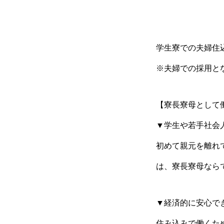
学生寮での夫婦住
※夫婦での採用と
【寮長寮母として
▼学生や若手社会
初めて親元を離れ
は、寮長寮母なら
▼経済的に安心で
住み込みで働くた