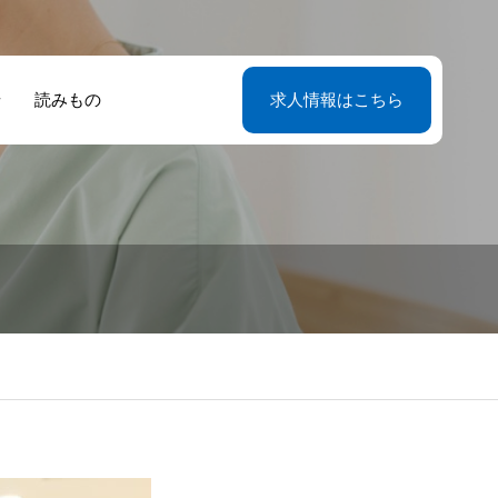
せ
読みもの
求人情報はこちら
婦の絆が生んだ
ち家をどうす
経験ゼロから始
首都圏で寮長・
長寮母の採用情
たな人生の選
？住み込みの仕
て9年目、夫婦
母として働こう
サイトリニュー
。12年の経験が
を選ぶ前に整理
いた第二のキャ
東京・神奈川・
ルのお知らせ
る寮長寮母とい
ておきたいこと
ア 現役寮長寮母
玉・千葉の勤務
働き方
語る仕事の実情
紹介
魅力