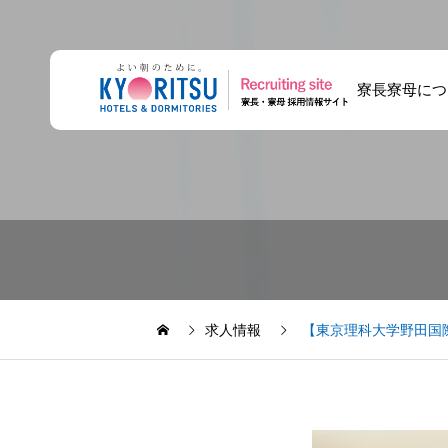
寮長寮母につ
【採用担当座談
共立メンテナンス
将来寮長寮母にな
会】寮長寮母の採
の面接は何をす
りませんか？ キ
用担当が、仕事の
る？寮長寮母の応
ャリア登録とは
リアルを語る
募・研修・配属の
求人情報
【東京理科大学野田国
流れ