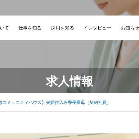
いて
仕事を知る
採用を知る
インタビュー
お知ら
学生一人ひとりの
住み込みの仕事を
夫
持
寮長寮母 お仕事
寮
求人情報
生活を支える仕
夫婦で始めるに
新
る
オンライン説明
報
事。寮長として向
は？意見が合わな
択
事
会 随時開催中！
ア
き合う「安心でき
いときに考えたい
語
し
際コミュニティハウス】夫婦住込み寮長寮母（契約社員）
る居場所づくり」
こと
う