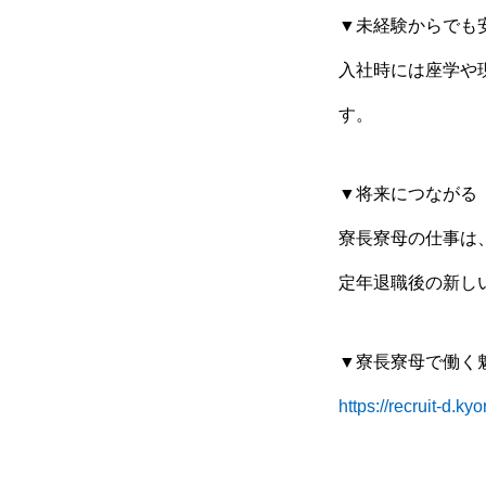
▼未経験からでも
入社時には座学や
す。
▼将来につながる
寮長寮母の仕事は
定年退職後の新し
▼寮長寮母で働く
https://recruit-d.ky