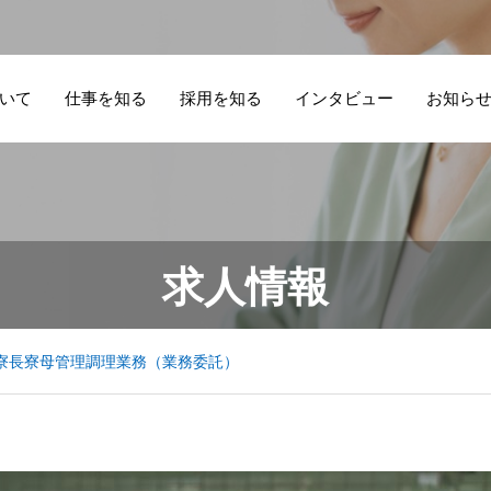
いて
仕事を知る
採用を知る
インタビュー
お知ら
学生一人ひとりの
住み込みの仕事を
夫
持
寮長寮母 お仕事
寮
求人情報
生活を支える仕
夫婦で始めるに
新
る
オンライン説明
報
事。寮長として向
は？意見が合わな
択
事
会 随時開催中！
ア
き合う「安心でき
いときに考えたい
語
し
寮長寮母管理調理業務（業務委託）
る居場所づくり」
こと
う