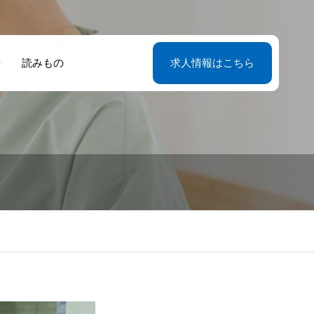
せ
読みもの
求人情報はこちら
婦の絆が生んだ
ち家をどうす
経験ゼロから始
首都圏で寮長・
長寮母の採用情
たな人生の選
？住み込みの仕
て9年目、夫婦
母として働こう
サイトリニュー
。12年の経験が
を選ぶ前に整理
いた第二のキャ
東京・神奈川・
ルのお知らせ
る寮長寮母とい
ておきたいこと
ア 現役寮長寮母
玉・千葉の勤務
働き方
語る仕事の実情
紹介
魅力