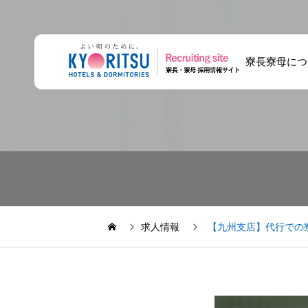
寮長寮母につ
【採用担当座談
共立メンテナンス
将来寮長寮母にな
会】寮長寮母の採
の面接は何をす
りませんか？ キ
用担当が、仕事の
る？寮長寮母の応
ャリア登録とは
リアルを語る
募・研修・配属の
求人情報
【九州支店】代行での
流れ