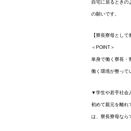
自宅に居るときの
の願いです。
【寮長寮母として
＜POINT＞
単身で働く寮長・
働く環境が整って
▼学生や若手社会
初めて親元を離れ
は、寮長寮母なら