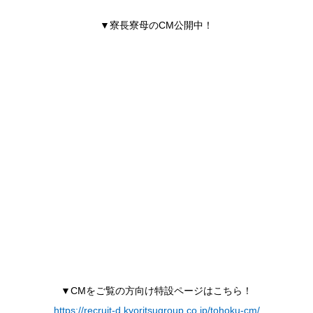
▼寮長寮母のCM公開中！
▼CMをご覧の方向け特設ページはこちら！
https://recruit-d.kyoritsugroup.co.jp/tohoku-cm/