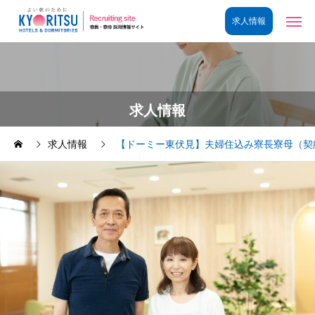
求人情報
求人情報
【ドーミー東伏見】夫婦住込み寮長寮母（契