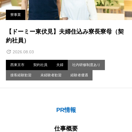
寮事業
【ドーミー東伏見】夫婦住込み寮長寮母（契
約社員）
2026.08.03
西東京市
契約社員
夫婦
社内研修制度あり
接客経験歓迎
未経験者歓迎
経験者優遇
PR情報
仕事概要