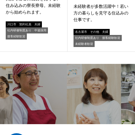
住み込みの寮長寮母。未経験
未経験者が多数活躍中！若い
から始められます。
方の暮らしを見守る住込みの
仕事です。
川口市
契約社員
夫婦
社内研修制度あり
中途採用
名古屋市
その他
夫婦
接客経験歓迎
社内研修制度あり
接客経験歓迎
未経験者歓迎