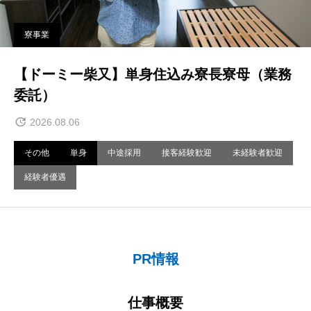
寮事業
【ドーミー柴又】単身住込み寮長寮母（業務
委託）
2026.08.06
その他
単身
中途採用
接客経験歓迎
未経験者歓迎
経験者優遇
PR情報
仕事概要