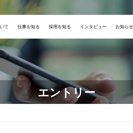
いて
仕事を知る
採用を知る
インタビュー
お知ら
学生一人ひとりの
住み込みの仕事を
夫
持
寮長寮母 お仕事
寮
生活を支える仕
夫婦で始めるに
新
る
オンライン説明
報
事。寮長として向
は？意見が合わな
択
事
会 随時開催中！
ア
エントリー
き合う「安心でき
いときに考えたい
語
し
る居場所づくり」
こと
う