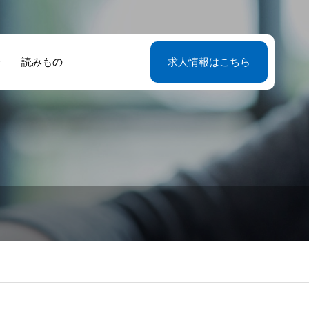
せ
読みもの
求人情報はこちら
婦の絆が生んだ
ち家をどうす
経験ゼロから始
首都圏で寮長・
長寮母の採用情
たな人生の選
？住み込みの仕
て9年目、夫婦
母として働こう
サイトリニュー
。12年の経験が
を選ぶ前に整理
いた第二のキャ
東京・神奈川・
ルのお知らせ
る寮長寮母とい
ておきたいこと
ア 現役寮長寮母
玉・千葉の勤務
働き方
語る仕事の実情
紹介
魅力