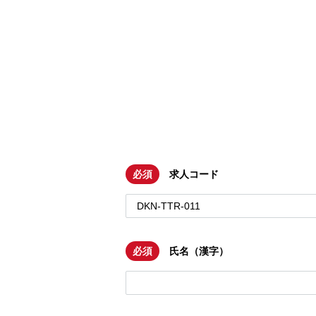
必須
求人コード
必須
氏名（漢字）