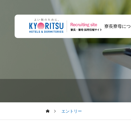
寮長寮母につ
【採用担当座談
共立メンテナンス
将来寮長寮母にな
会】寮長寮母の採
の面接は何をす
りませんか？ キ
用担当が、仕事の
る？寮長寮母の応
ャリア登録とは
リアルを語る
募・研修・配属の
流れ
エントリー