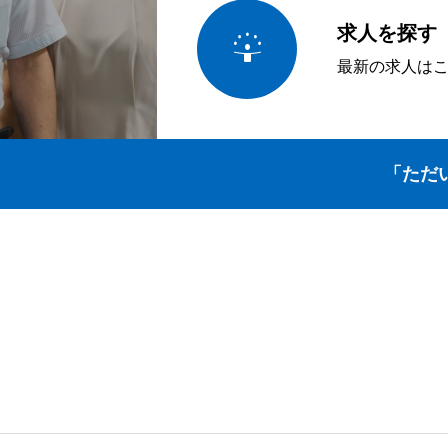
求人を探す

最新の求人は
「ただ