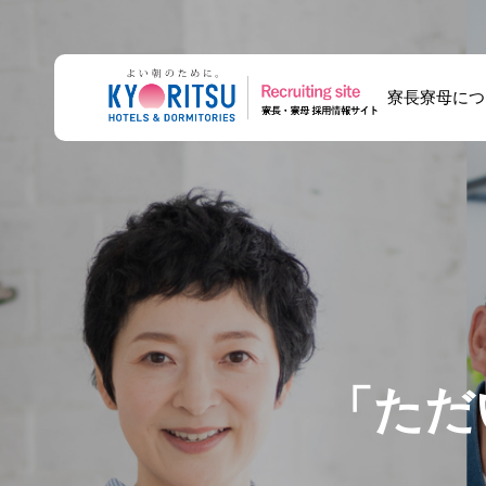
寮長寮母につ
【採用担当座談
共立メンテナンス
将来寮長寮母にな
会】寮長寮母の採
の面接は何をす
りませんか？ キ
用担当が、仕事の
る？寮長寮母の応
ャリア登録とは
リアルを語る
募・研修・配属の
「
た
だ
い
流れ
毎
日