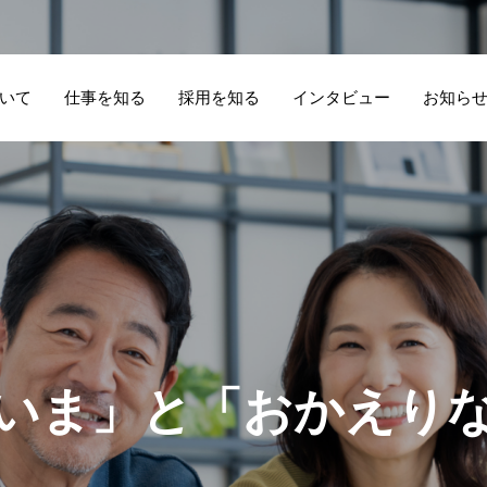
いて
仕事を知る
採用を知る
インタビュー
お知ら
学生一人ひとりの
住み込みの仕事を
夫
持
寮長寮母 お仕事
寮
生活を支える仕
夫婦で始めるに
新
る
オンライン説明
報
事。寮長として向
は？意見が合わな
択
事
会 随時開催中！
ア
き合う「安心でき
いときに考えたい
語
し
ま
」
と
「
お
か
え
り
な
る居場所づくり」
こと
う
つ
な
が
る
場
所
で
は
た