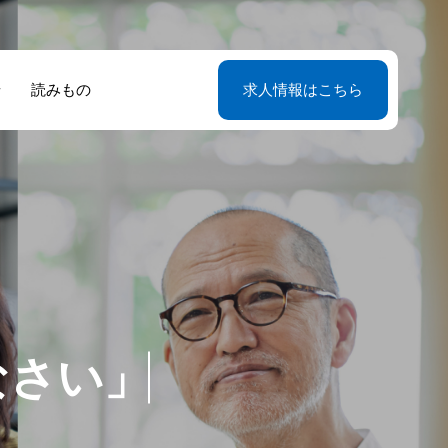
せ
読みもの
求人情報はこちら
婦の絆が生んだ
ち家をどうす
経験ゼロから始
首都圏で寮長・
長寮母の採用情
たな人生の選
？住み込みの仕
て9年目、夫婦
母として働こう
サイトリニュー
。12年の経験が
を選ぶ前に整理
いた第二のキャ
東京・神奈川・
ルのお知らせ
る寮長寮母とい
ておきたいこと
ア 現役寮長寮母
玉・千葉の勤務
さ
い
」
が
、
働き方
語る仕事の実情
紹介
魅力
ら
く
。